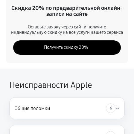
Замена шлейфа матрицы
Скидка 20% по предварительной онлайн-
1080 руб
60 минут
записи на сайте
Замена микрофона
Оставьте заявку через сайт и получите
индивидуальную скидку на все услуги нашего сервиса
1080 руб
60 минут
Получить скидку 20%
Замена кнопки включения
1350 руб
60 минут
Замена Bluetooth
1800 руб
60 минут
Неисправности Apple
Общие поломки
6